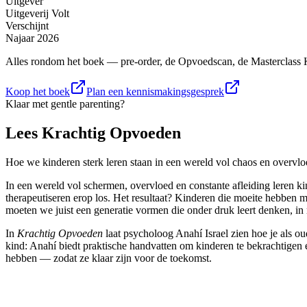
Uitgever
Uitgeverij Volt
Verschijnt
Najaar 2026
Alles rondom het boek — pre-order, de Opvoedscan, de Masterclass
Koop het boek
Plan een kennismakingsgesprek
Klaar met gentle parenting?
Lees
Krachtig Opvoeden
Hoe we kinderen sterk leren staan in een wereld vol chaos en overvl
I
n een wereld vol schermen, overvloed en constante afleiding leren ki
therapeutiseren erop los. Het resultaat? Kinderen die moeite hebben 
moeten we juist een generatie vormen die onder druk leert denken, in r
In
Krachtig Opvoeden
laat psycholoog Anahí Israel zien hoe je als ou
kind: Anahí biedt praktische handvatten om kinderen te bekrachtigen 
hebben — zodat ze klaar zijn voor de toekomst.