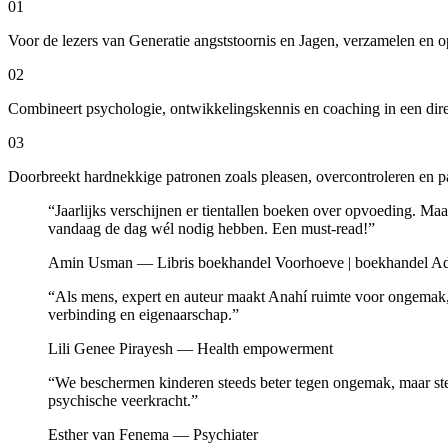
01
Voor de lezers van Generatie angststoornis en Jagen, verzamelen en 
02
Combineert psychologie, ontwikkelingskennis en coaching in een dir
03
Doorbreekt hardnekkige patronen zoals pleasen, overcontroleren en 
“Jaarlijks verschijnen er tientallen boeken over opvoeding. Maa
vandaag de dag wél nodig hebben. Een must-read!”
Amin Usman — Libris boekhandel Voorhoeve | boekhandel Ad
“Als mens, expert en auteur maakt Anahí ruimte voor ongemak,
verbinding en eigenaarschap.”
Lili Genee Pirayesh — Health empowerment
“We beschermen kinderen steeds beter tegen ongemak, maar steed
psychische veerkracht.”
Esther van Fenema — Psychiater