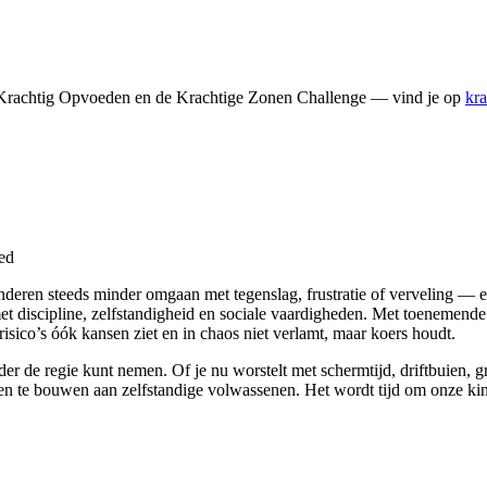
 Krachtig Opvoeden en de Krachtige Zonen Challenge — vind je op
kr
oed
nderen steeds minder omgaan met tegenslag, frustratie of verveling — e
met discipline, zelfstandigheid en sociale vaardigheden. Met toenemend
isico’s óók kansen ziet en in chaos niet verlamt, maar koers houdt.
der de regie kunt nemen. Of je nu worstelt met schermtijd, driftbuien, 
en te bouwen aan zelfstandige volwassenen. Het wordt tijd om onze kind